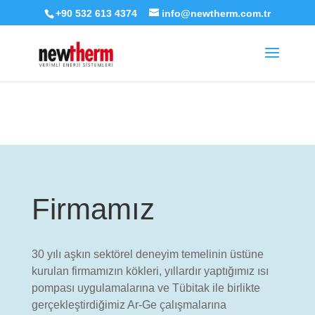
+90 532 613 4374
info@newtherm.com.tr
Deprecated
: seems_utf8 işlevi, 6.9.0 sürümünden başlayarak
kullanımdan kaldırıldı
. Bunun yerine wp_is_valid_utf8() kullanın. in
/home/verimli/public_html/wp-includes/functions.php
on line
6170
Firmamız
30 yılı aşkın sektörel deneyim temelinin üstüne
kurulan firmamızın kökleri, yıllardır yaptığımız ısı
pompası uygulamalarına ve Tübitak ile birlikte
gerçekleştirdiğimiz Ar-Ge çalışmalarına