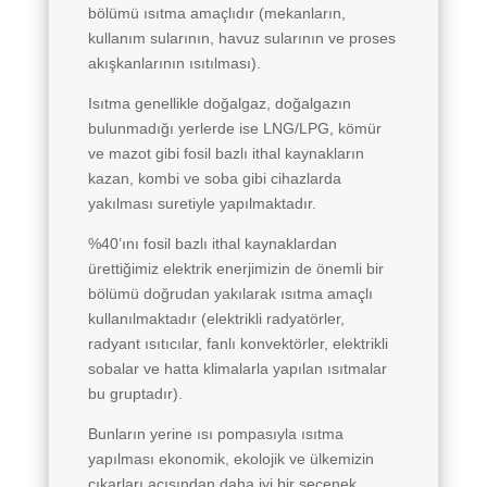
bölümü ısıtma amaçlıdır (mekanların,
kullanım sularının, havuz sularının ve proses
akışkanlarının ısıtılması).
Isıtma genellikle doğalgaz, doğalgazın
bulunmadığı yerlerde ise LNG/LPG, kömür
ve mazot gibi fosil bazlı ithal kaynakların
kazan, kombi ve soba gibi cihazlarda
yakılması suretiyle yapılmaktadır.
%40’ını fosil bazlı ithal kaynaklardan
ürettiğimiz elektrik enerjimizin de önemli bir
bölümü doğrudan yakılarak ısıtma amaçlı
kullanılmaktadır (elektrikli radyatörler,
radyant ısıtıcılar, fanlı konvektörler, elektrikli
sobalar ve hatta klimalarla yapılan ısıtmalar
bu gruptadır).
Bunların yerine ısı pompasıyla ısıtma
yapılması ekonomik, ekolojik ve ülkemizin
çıkarları açısından daha iyi bir seçenek