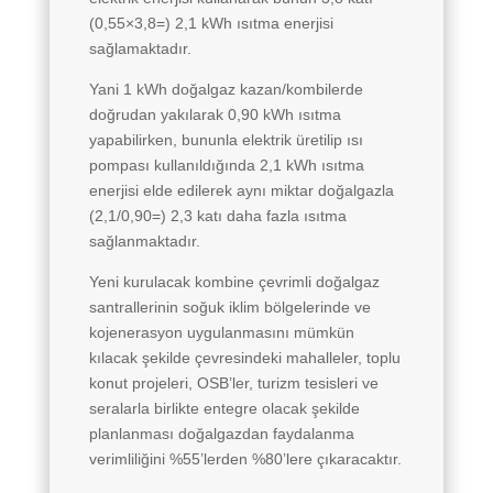
(0,55×3,8=) 2,1 kWh ısıtma enerjisi
sağlamaktadır.
Yani 1 kWh doğalgaz kazan/kombilerde
doğrudan yakılarak 0,90 kWh ısıtma
yapabilirken, bununla elektrik üretilip ısı
pompası kullanıldığında 2,1 kWh ısıtma
enerjisi elde edilerek aynı miktar doğalgazla
(2,1/0,90=) 2,3 katı daha fazla ısıtma
sağlanmaktadır.
Yeni kurulacak kombine çevrimli doğalgaz
santrallerinin soğuk iklim bölgelerinde ve
kojenerasyon uygulanmasını mümkün
kılacak şekilde çevresindeki mahalleler, toplu
konut projeleri, OSB’ler, turizm tesisleri ve
seralarla birlikte entegre olacak şekilde
planlanması doğalgazdan faydalanma
verimliliğini %55’lerden %80’lere çıkaracaktır.