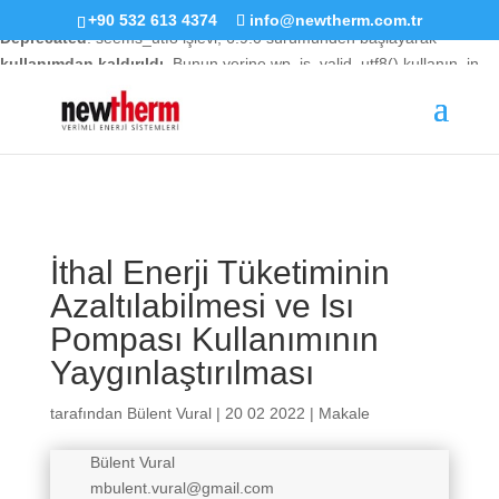
+90 532 613 4374
info@newtherm.com.tr
Deprecated
: seems_utf8 işlevi, 6.9.0 sürümünden başlayarak
kullanımdan kaldırıldı
. Bunun yerine wp_is_valid_utf8() kullanın. in
/home/verimli/public_html/wp-includes/functions.php
on line
6170
İthal Enerji Tüketiminin
Azaltılabilmesi ve Isı
Pompası Kullanımının
Yaygınlaştırılması
tarafından
Bülent Vural
|
20 02 2022
|
Makale
Bülent Vural
mbulent.vural@gmail.com