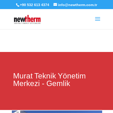
+90 532 613 4374
info@newtherm.com.tr
Deprecated
: seems_utf8 işlevi, 6.9.0 sürümünden başlayarak
kullanımdan kaldırıldı
. Bunun yerine wp_is_valid_utf8() kullanın. in
/home/verimli/public_html/wp-includes/functions.php
on line
6170
Murat Teknik Yönetim
Merkezi - Gemlik