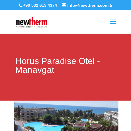
+90 532 613 4374
info@newtherm.com.tr
Horus Paradise Otel -
Manavgat