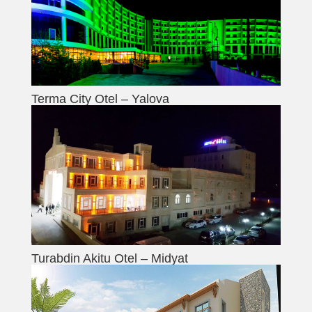
Terma City Otel – Yalova
Turabdin Akitu Otel – Midyat